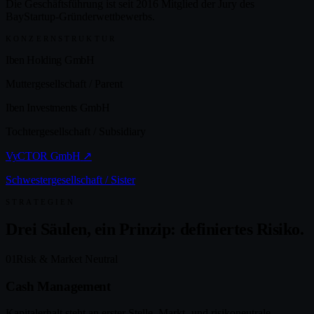
Die Geschäftsführung ist seit 2016 Mitglied der Jury des
BayStartup-Gründerwettbewerbs.
KONZERNSTRUKTUR
Iben Holding GmbH
Muttergesellschaft / Parent
Iben Investments GmbH
Tochtergesellschaft / Subsidiary
VyCTOR GmbH
↗
Schwestergesellschaft / Sister
STRATEGIEN
Drei Säulen, ein Prinzip: definiertes Risiko.
01
Risk & Market Neutral
Cash Management
Kapitalerhalt steht an erster Stelle. Markt- und risikoneutrale