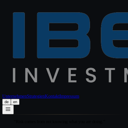
Unternehmen
Strategien
Kontakt
Impressum
de
en
“
Risk comes from not knowing what you are doing.
”