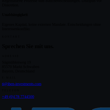
Regelbasierte Prozesse statt Bauchentscheidungen. Disziplin vor
Diskretion.
Unabhängigkeit
Eigenes Kapital, keine externen Mandate. Entscheidungen ohne
Interessenkonflikt.
KONTAKT
Sprechen Sie mit uns.
ADRESSE
Sägmühlenweg 19
85570 Markt Schwaben
Bayern, Deutschland
E-MAIL
ti@iben-investments.com
TELEFON
+49 (0)178 7744500